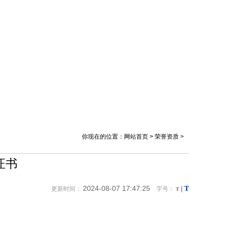
你现在的位置：网站首页 > 荣誉资质 >
位证书
T
2024-08-07 17:47:25
|
更新时间：
字号：
T