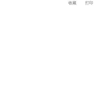
收藏
打印
公众号二维码