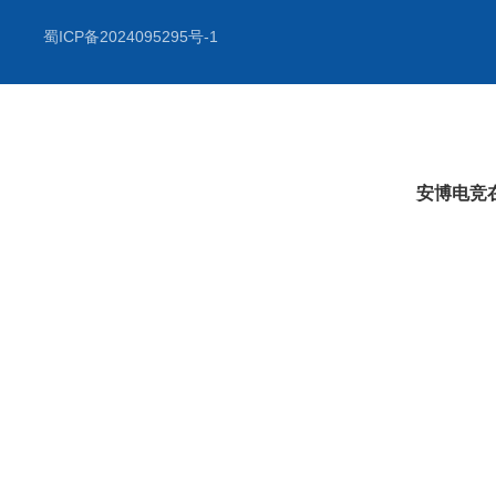
蜀ICP备2024095295号-1
安博电竞